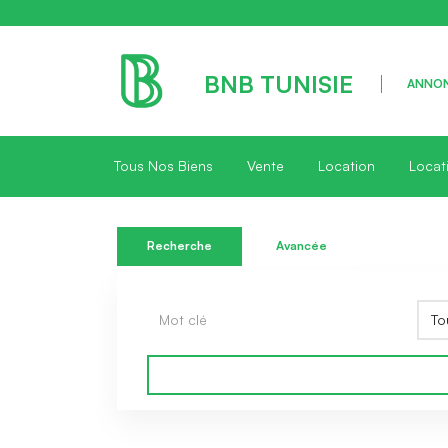
BNB TUNISIE
ANNON
Tous Nos Biens
Vente
Location
Locat
Recherche
Avancée