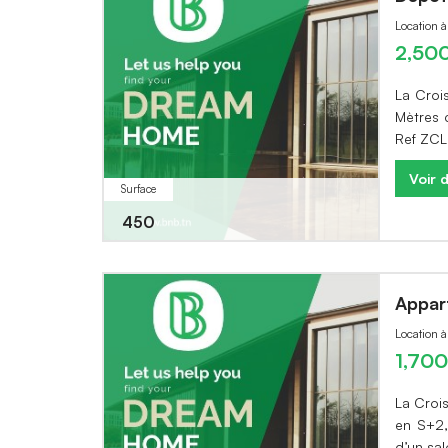
Location 
2,50
La Croi
Mètres 
Ref ZC
Voir d
Surface
450
Appar
Location 
1,70
La Croi
en S+2,
d’un sa