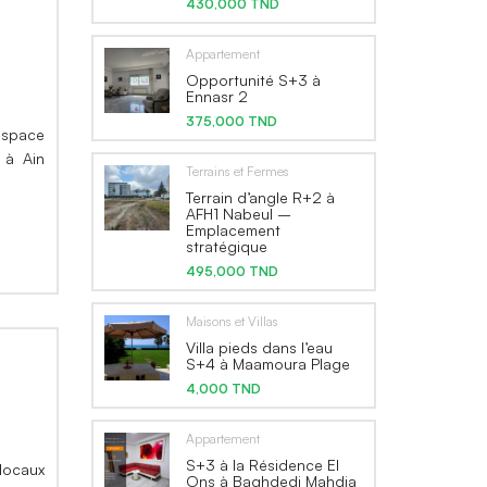
430,000 TND
Appartement
Opportunité S+3 à
Ennasr 2
375,000 TND
n space
 à Ain
Terrains et Fermes
Terrain d’angle R+2 à
AFH1 Nabeul –
Emplacement
stratégique
495,000 TND
Maisons et Villas
Villa pieds dans l’eau
S+4 à Maamoura Plage
4,000 TND
Appartement
S+3 à la Résidence El
locaux
Ons à Baghdedi Mahdia