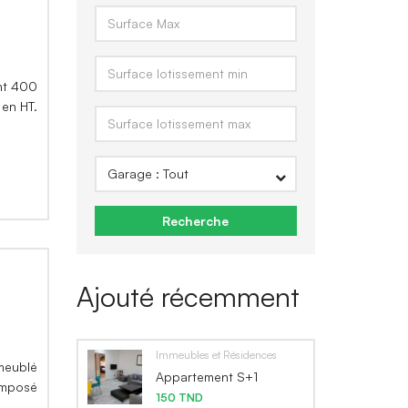
ant 400
 en HT.
Recherche
Ajouté récemment
Immeubles et Résidences
 meublé
Appartement S+1
omposé
150 TND