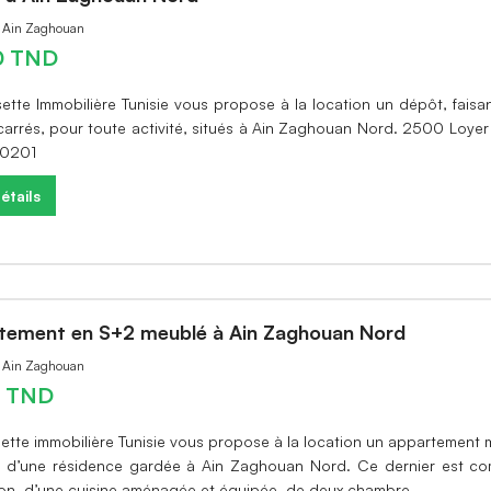
à Ain Zaghouan
0 TND
sette Immobilière Tunisie vous propose à la location un dépôt, fais
carrés, pour toute activité, situés à Ain Zaghouan Nord. 2500 Loyer
L0201
étails
tement en S+2 meublé à Ain Zaghouan Nord
à Ain Zaghouan
0 TND
sette immobilière Tunisie vous propose à la location un appartement
 d’une résidence gardée à Ain Zaghouan Nord. Ce dernier est c
lon, d’une cuisine aménagée et équipée, de deux chambre…