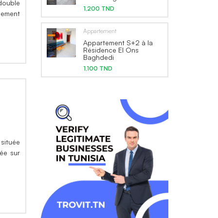
double
1,200 TND
llement
Appartement
Appartement S+2 à la
Résidence El Ons
Baghdedi
1,100 TND
 située
gée sur