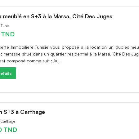
x meublé en S+3 à la Marsa, Cité Des Juges
 Tunis
0 TND
sette Immobilière Tunisie vous propose à la location un duplex me
 terrasse situé dans un quartier résidentiel à la Marsa, Cité Des Ju
 est composé comme suit : Au…
étails
en S+3 à Carthage
à Carthage
0 TND