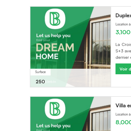
Duple
Location à
3,10
La Croi
S+3 avec
dernier
Voir d
Surface
250
Villa 
Location 
8,00