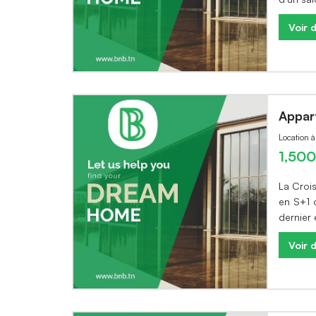
Voir d
Appar
Location 
1,50
La Croi
en S+1 
dernier
Voir d