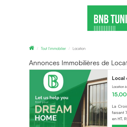
Tout l'immobilier
Location
Annonces Immobilières de Locat
Local
Location 
15,0
La Croi
faisant
en HT. 