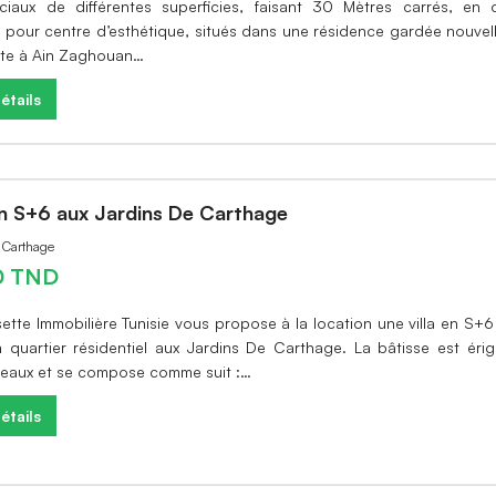
iaux de différentes superficies, faisant 30 Mètres carrés, en 
, pour centre d’esthétique, situés dans une résidence gardée nouve
ite à Ain Zaghouan…
étails
en S+6 aux Jardins De Carthage
à Carthage
0 TND
ette Immobilière Tunisie vous propose à la location une villa en S+6
 quartier résidentiel aux Jardins De Carthage. La bâtisse est éri
veaux et se compose comme suit :…
étails