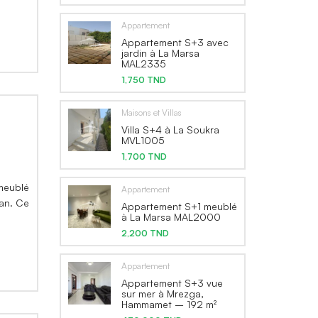
Appartement
Appartement S+3 avec
jardin à La Marsa
MAL2335
1,750 TND
Maisons et Villas
Villa S+4 à La Soukra
MVL1005
1,700 TND
 meublé
Appartement
an. Ce
Appartement S+1 meublé
à La Marsa MAL2000
2,200 TND
Appartement
Appartement S+3 vue
sur mer à Mrezga,
Hammamet – 192 m²