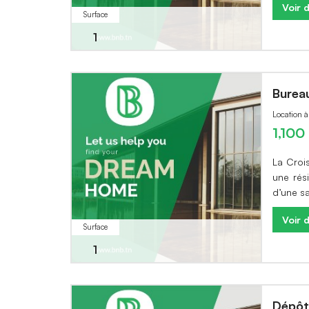
Voir d
Surface
1
Burea
Location 
1,10
La Croi
une rés
d’une sa
Voir d
Surface
1
Dépôt