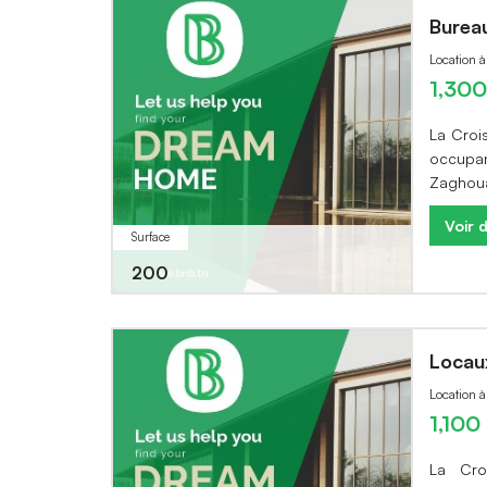
Burea
Location 
1,30
La Croi
occupan
Zaghoua
Voir d
Surface
200
Locau
Location 
1,10
La Cro