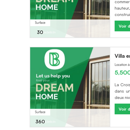
commerc
hauteur
constru
Surface
Voir d
30
Villa 
Location 
5,50
La Crois
dans un
deux ni
Voir d
Surface
360