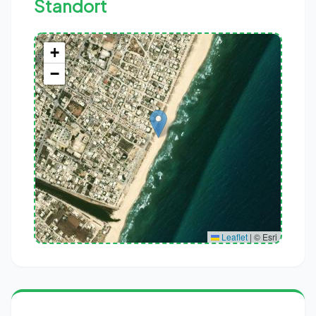
Standort
+
−
Rue Sidi Mouaouia, Korba, Korba Est, Délégation Korba, Gouvernorat
Nabeul, 8070, Tunisie
Leaflet
|
© Esri