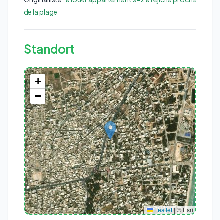
de la plage
Standort
+
−
Rejiche, Rejiche Sud, Délégation Mahdia, Gouvernorat Mahdia, 5121,
Tunisie
Leaflet
|
© Esri