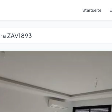
Startseite
E
kra ZAV1893