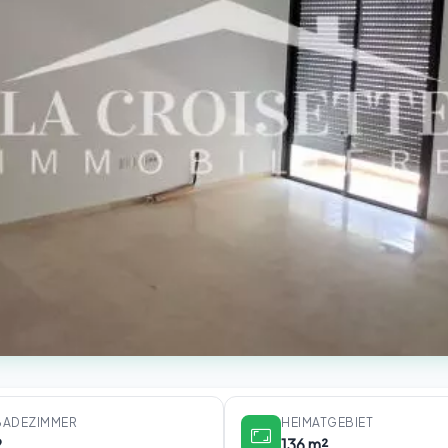
BADEZIMMER
HEIMATGEBIET
2
136 m²