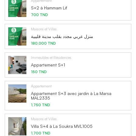
Appartement
S+2 à Hammam Lif
700 TND
Maisons et Villas
منزل عربي مجدد بقلب مدينة قليبية
180,000 TND
Immeubles et Résidences
Appartement S+1
150 TND
Appartement
Appartement S+3 avec jardin à La Marsa
MAL2335
1,750 TND
Maisons et Villas
Villa S+4 à La Soukra MVL1005
1,700 TND