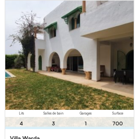
Lits
Salles de bain
Garages
Surface
4
3
1
700
Villa Warda