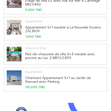
Étage de villa S3 avec vue sur mer à Carthage
MEL0442
5,200 TND
Appartement
Appartement S+1 meublé à La Nouvelle Soukra
ZAL1809
1,500 TND
Maisons et Villas
Rez-de-chaussée de villa S+3 meublé avec
piscine au Lac 2 MRCL0359
Appartement
Charmant Appartement S+1 au Jardin de
Raoued avec Parking
110,000 TND