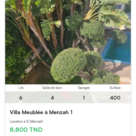
Lits
Salles de bain
Garages
Surface
6
4
1
400
Villa Meublée à Menzah 1
Location à El Menzah
8,800 TND