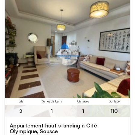
Lits
Salles de bain
Garages
Surface
2
1
1
110
Appartement haut standing à Cité
Olympique, Sousse