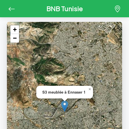
BNB Tunisie
+
−
×
S3 meublée à Ennaser 1