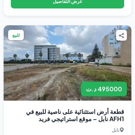
عرض التفاصيل
للبيع
495000 د.ت
قطعة أرض استثنائية على ناصية للبيع في
AFH1 نابل – موقع استراتيجي فريد
نابل