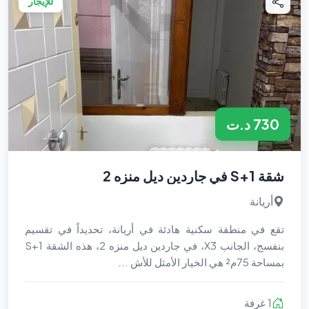
للإيجار
730 د.ت
شقة S+1 في جاردين ديل منزه 2
أريانة
تقع في منطقة سكنية هادئة في أريانة، تحديداً في تقسيم
بنفسج، الجانب X3، في جاردين ديل منزه 2، هذه الشقة S+1
بمساحة 75م² هي الخيار الأمثل للأش ...
1 غرفة