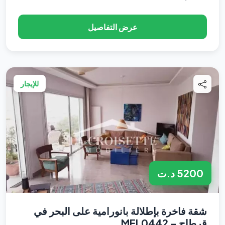
عرض التفاصيل
للإيجار
5200 د.ت
شقة فاخرة بإطلالة بانورامية على البحر في
قرطاج - MEL0442