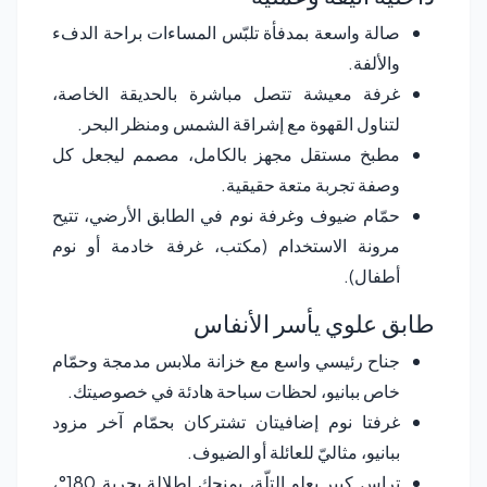
صالة واسعة بمدفأة تلبّس المساءات براحة الدفء
والألفة.
غرفة معيشة تتصل مباشرة بالحديقة الخاصة،
لتناول القهوة مع إشراقة الشمس ومنظر البحر.
مطبخ مستقل مجهز بالكامل، مصمم ليجعل كل
وصفة تجربة متعة حقيقية.
حمّام ضيوف وغرفة نوم في الطابق الأرضي، تتيح
مرونة الاستخدام (مكتب، غرفة خادمة أو نوم
أطفال).
طابق علوي يأسر الأنفاس
جناح رئيسي واسع مع خزانة ملابس مدمجة وحمّام
خاص ببانيو، لحظات سباحة هادئة في خصوصيتك.
غرفتا نوم إضافيتان تشتركان بحمّام آخر مزود
ببانيو، مثاليّ للعائلة أو الضيوف.
تراس كبير يعلو التلّة، يمنحك إطلالة بحرية 180°،