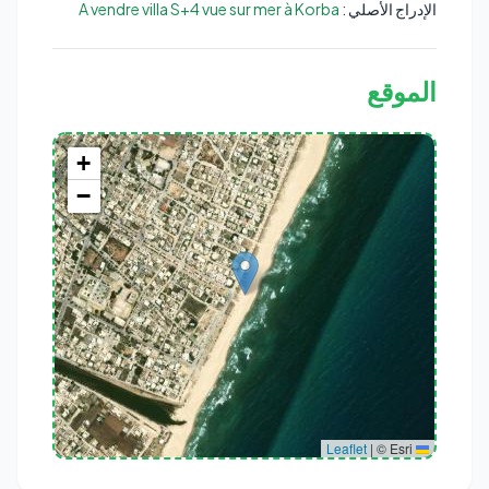
الإدراج الأصلي :
A vendre villa S+4 vue sur mer à Korba
الموقع
+
−
Rue Sidi Mouaouia, Korba, Korba Est, Délégation Korba, Gouvernorat
Nabeul, 8070, Tunisie
|
© Esri
Leaflet