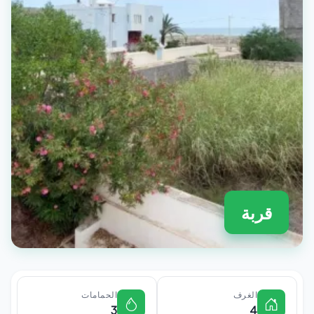
قربة
الغرف
الحمامات
3
4