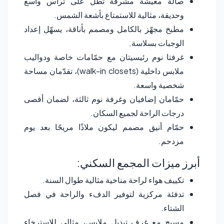
صالة معيشة مشرقة تطل على تُراس واسع
وحديقة، مثالية للاستمتاع بأشعة الشمس.
مطبخ مجهّز بالكامل ومصمم بأناقة، يسهّل إعداد
الوجبات بسلاسة.
غرفتا نوم رئيسيتان مع حمّامات خاصة ودواليب
ملابس داخلية (walk-in closets)، تقدّمان مساحة
شخصية واسعة.
حمّامان إضافيان وغرفة نوم ثالثة، لضمان أقصى
درجات الراحة لجميع السكان.
حمّام أنيق مصمم ليكون ملاذًا مريحًا بعد يوم
مزدحم.
أبرز ميزات المجمع السكني:
تكييف هواء لراحة مناخية مثالية طوال السنة.
تدفئة مركزية لتوفير الدفء والراحة في فصل
الشتاء.
مسبح مع غرف تبديل ملابس، مثالي للاسترخاء