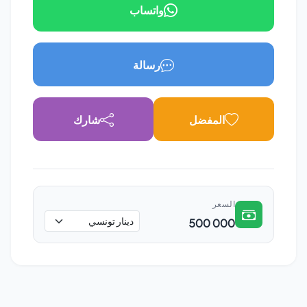
واتساب
رسالة
المفضل
شارك
السعر
500 000