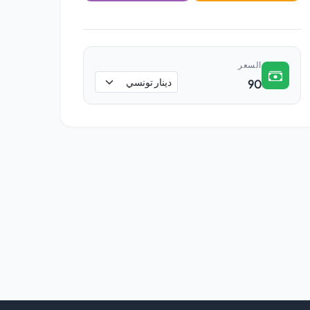
السعر
90