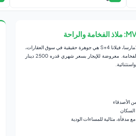
تقع في واحدة من أكثر المناطق السكنية راقية في لامارسا، فيلانا S+4 هي جوهرة حقيقية في سوق العقارات،
تلبي جميع احتياجاتك من حيث الراحة والمساحة والفخامة. معروضة للإيجار بسعر شهري قدره 2500 دينار
ن الأصدقاء
 السكان
 مدفأة، مثالية للمساءات الودية