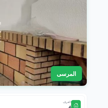
المرسى
الغرف
4