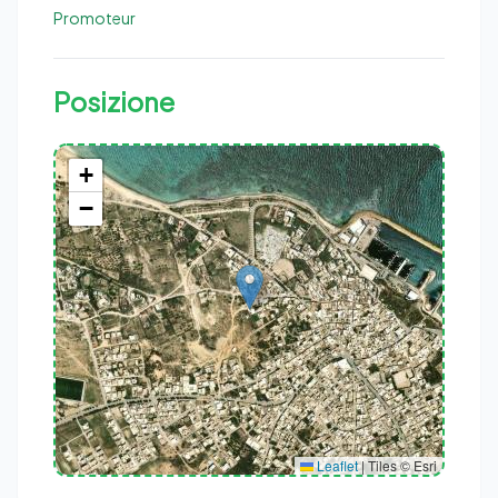
Promoteur
Posizione
+
−
Hergla, Délégation Hergla, Gouvernorat Sousse, 4012, Tunisie
Leaflet
|
Tiles © Esri