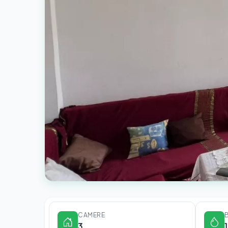
CAMERE
3
1