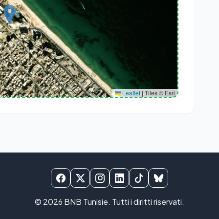
far, Délégation Sousse Medina, Gouvernorat Sousse, 4000, Tunisie
Leaflet
|
Tiles © Esri
© 2026
BNB Tunisie
. Tutti i diritti riservati.