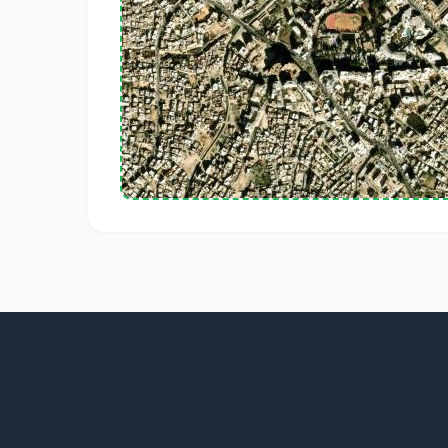
Hôtel Riadh Palms, Avenue Hédi Chaker, Sousse, Boujaa