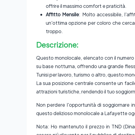
offrire il massimo comfort e praticità.
Affitto Mensile
: Molto accessibile, l'aff
un'ottima opzione per coloro che cerca
troppo.
Descrizione:
Questo monolocale, elencato con il numero 
su base notturna, offrendo una grande flessib
Tunisi per lavoro, turismo o altro, questo mono
La sua posizione centrale consente un facile 
attrazioni turistiche, rendendo il tuo soggior
Non perdere l'opportunità di soggiornare i
questo delizioso monolocale a Lafayette oggi e
Nota: Ho mantenuto il prezzo in TND (Dinar
essere più rilevante per il pubblico di destin