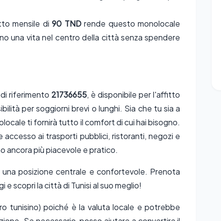
itto mensile di
90 TND
rende questo monolocale
no una vita nel centro della città senza spendere
di riferimento
21736655
, è disponibile per l'affitto
ilità per soggiorni brevi o lunghi. Sia che tu sia a
locale ti fornirà tutto il comfort di cui hai bisogno.
accesso ai trasporti pubblici, ristoranti, negozi e
no ancora più piacevole e pratico.
n una posizione centrale e confortevole. Prenota
 scopri la città di Tunisi al suo meglio!
o tunisino) poiché è la valuta locale e potrebbe
azione. Se necessario, posso aiutare a convertire il