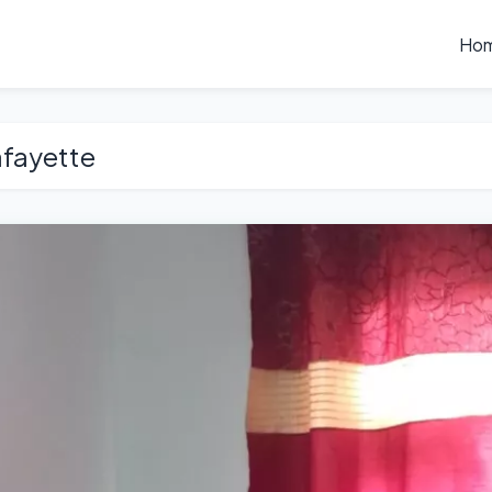
Ho
afayette