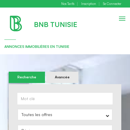
Nos Tarifs
Inscription
Se Connecter
Togg
BNB TUNISIE
navig
ANNONCES IMMOBILIÈRES EN TUNISIE
Recherche
Avancée