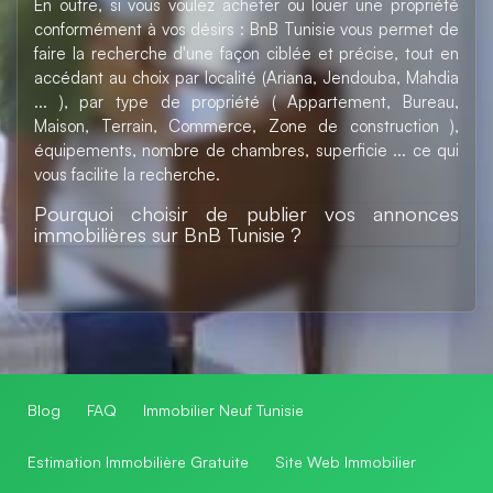
En outre, si vous voulez acheter ou louer une propriété
conformément à vos désirs : BnB Tunisie vous permet de
faire la recherche d'une façon ciblée et précise, tout en
accédant au choix par localité (Ariana, Jendouba, Mahdia
... ), par type de propriété ( Appartement, Bureau,
Maison, Terrain, Commerce, Zone de construction ),
équipements, nombre de chambres, superficie ... ce qui
vous facilite la recherche.
Pourquoi choisir de publier vos annonces
immobilières sur BnB Tunisie ?
Blog
FAQ
Immobilier Neuf Tunisie
Estimation Immobilière Gratuite
Site Web Immobilier