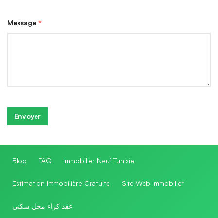
*
Message
Blog
FAQ
Immobilier Neuf Tunisie
Estimation Immobilière Gratuite
Site Web Immobilier
عقد كراء محل سكني