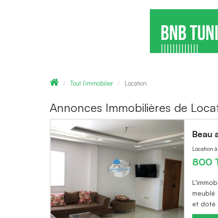
Tout l'immobilier
Location
Annonces Immobilières de Locat
Beau 
Location 
800 
L’immob
meublé 
et doté