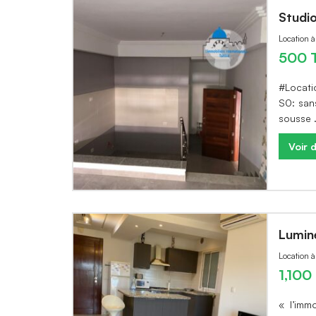
Studi
Location 
500 
#Locatio
S0: san
sousse 
Voir d
Lumin
Location 
1,10
« l’imm