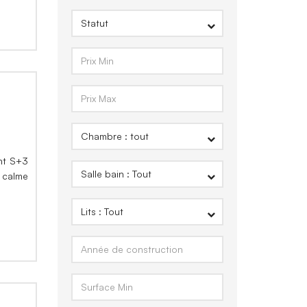
ent S+3
, calme