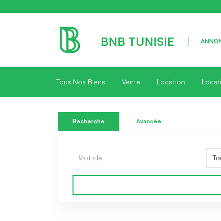
BNB TUNISIE
ANNON
Tous Nos Biens
Vente
Location
Locat
Recherche
Avancée