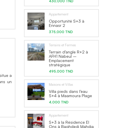
430,000 TND
Appartement
Opportunité S+3 à
Ennasr 2
375,000 TND
Terrains et Fermes
Terrain d’angle R+2 à
AFH1 Nabeul –
Emplacement
stratégique
495,000 TND
situe a
ans un
Maisons et Villas
Villa pieds dans l’eau
S+4 à Maamoura Plage
4,000 TND
Appartement
S+3 à la Résidence El
Ons à Baghdedi Mahdia