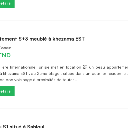
étails
tement S+3 meublé à khezama EST
à Sousse
TND
ilière Internationale Tunisie met en location 💒 un beau appartem
à khezama EST , au 2eme étage , située dans un quartier résidentiel
 de bon voisinage à proximités de toutes…
étails
 S1 situé à Sahloul