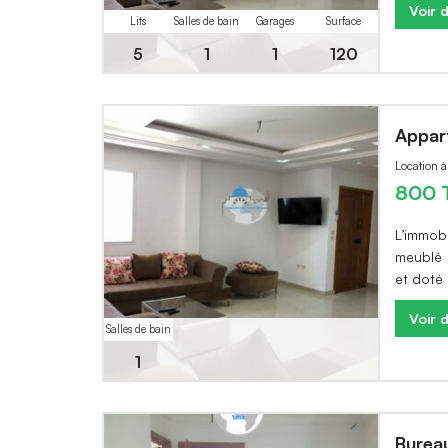
Voir d
Lits
Salles de bain
Garages
Surface
5
1
1
120
Appar
Location 
800 
L’immob
meublé 
et doté
Voir d
Salles de bain
1
Bureau