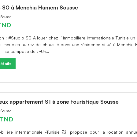
o S0 à Menchia Hamem Sousse
à Sousse
TND
n : #Studio S0 A louer chez l’ immobilière internationale Tunisie un
s meubles au rez de chaussé dans une résidence situé à Menchia
. Il se compose de : •Un…
étails
eux appartement S1 à zone touristique Sousse
à Sousse
0 TND
obilière internationale -Tunisie 💒 propose pour la location annu