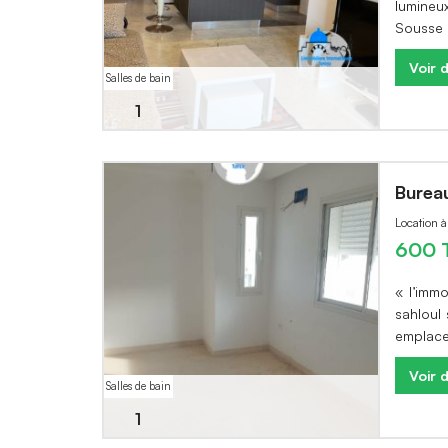
lumineu
Sousse .
Voir d
Salles de bain
1
Bureau
Location à
600 
« l’imm
sahloul
emplace
Voir d
Salles de bain
1