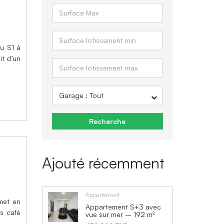
au S1 à
it d’un
Recherche
Ajouté récemment
Appartement
 met en
Appartement S+3 avec
s café
vue sur mer – 192 m²