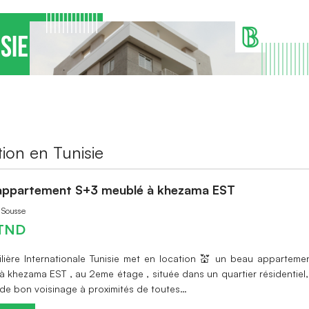
ion en Tunisie
appartement S+3 meublé à khezama EST
à Sousse
TND
ilière Internationale Tunisie met en location 💒 un beau appartem
à khezama EST , au 2eme étage , située dans un quartier résidentiel
 de bon voisinage à proximités de toutes…