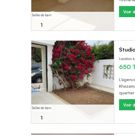
Voir d
Salles de bain
1
Studi
Location 
650 
L’agenc
Khezama
quartie
Voir d
Salles de bain
1