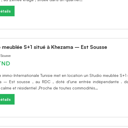
étails
o meublée S+1 situé à Khezama – Est Sousse
à Sousse
TND
e immo-Internationale Tunisie met en location un Studio meublée S+1 
 – Est sousse , au RDC , doté d’une entrée indépendante . d
r calme et résidentiel ,Proche de toutes commodités…
étails