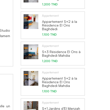
1,200 TND
Appartement
Appartement S+2 à la
Résidence El Ons
Baghdedi
 Studio
1,100 TND
 Hamem
Appartement
S+3 Résidence El Ons à
Baghdedi Mahdia
1,200 TND
Appartement
Appartement S+2 à la
Résidence El Ons
Baghdedi Mahdia
1,100 TND
Appartement
elle un
S+1 Jardins d’El Menzah