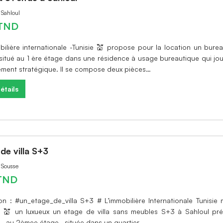
 Sahloul
TND
obilière internationale -Tunisie 💒 propose pour la location un bure
 situé au 1 ère étage dans une résidence à usage bureautique qui jou
ment stratégique. Il se compose deux pièces…
étails
de villa S+3
à Sousse
TND
on : #un_etage_de_villa S+3 # L’immobilière Internationale Tunisie
n 💒 un luxueux un etage de villa sans meubles S+3 à Sahloul pré
 , au 2èmee étage , située dans un quartier…