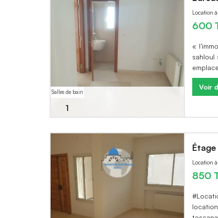
Location à
600 
« l’imm
sahloul
emplace
Voir d
Salles de bain
1
Étage 
Location 
850 
#Locati
locatio
toscana