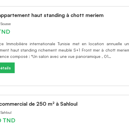
appartement haut standing à chott meriem
à Sousse
TND
ce Immobilière internationale Tunisie met en location annuelle u
ment haut standing richement meublé S+1 Front mer à chott merie
dence composé : *Un salon avec une vue panoramique , 01…
étails
 commercial de 250 m² à Sahloul
 Sahloul
0 TND