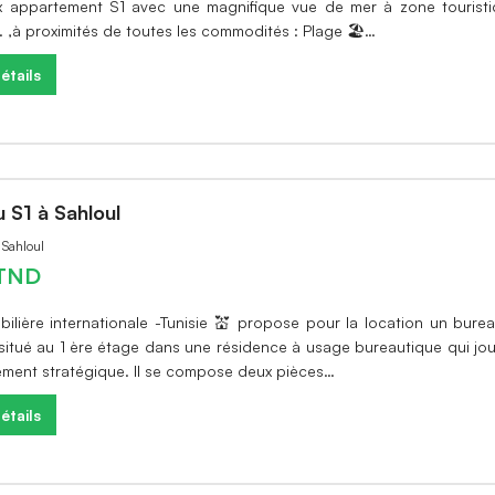
x appartement S1 avec une magnifique vue de mer à zone tourist
 ,à proximités de toutes les commodités : Plage 🏖️…
étails
 S1 à Sahloul
 Sahloul
TND
obilière internationale -Tunisie 💒 propose pour la location un bure
 situé au 1 ère étage dans une résidence à usage bureautique qui jou
ment stratégique. Il se compose deux pièces…
étails