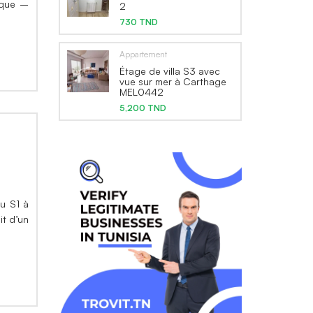
ique –
2
730 TND
Appartement
Étage de villa S3 avec
vue sur mer à Carthage
MEL0442
5,200 TND
au S1 à
it d’un