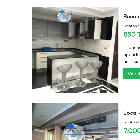
Beau 
Location 
850 
L’ agen
apparte
un rési
Voir d
Local
Location à
7,00