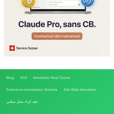
Blog
FAQ
Immobilier Neuf Tunisie
Estimation Immobilière Gratuite
Site Web Immobilier
عقد كراء محل سكني