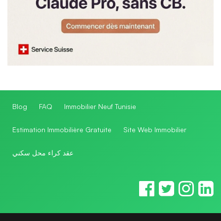
Blog
FAQ
Immobilier Neuf Tunisie
Estimation Immobilière Gratuite
Site Web Immobilier
عقد كراء محل سكني