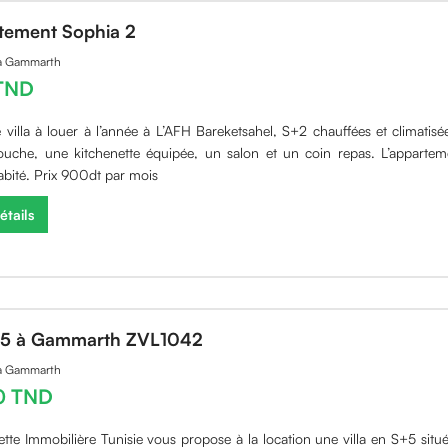
tement Sophia 2
 à Gammarth
TND
 villa à louer à l’année à L’AFH Bareketsahel, S+2 chauffées et climatisé
ouche, une kitchenette équipée, un salon et un coin repas. L’appartem
abité. Prix 900dt par mois
étails
 S5 à Gammarth ZVL1042
 à Gammarth
0 TND
ette Immobilière Tunisie vous propose à la location une villa en S+5 situ