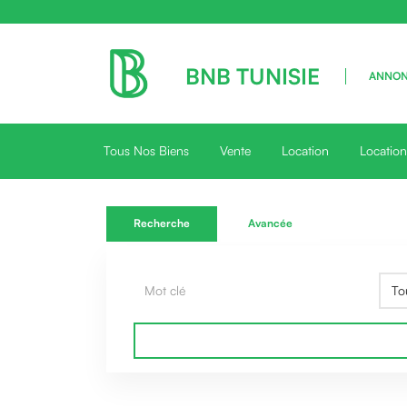
BNB TUNISIE
ANNONC
Tous Nos Biens
Vente
Location
Locatio
Recherche
Avancée