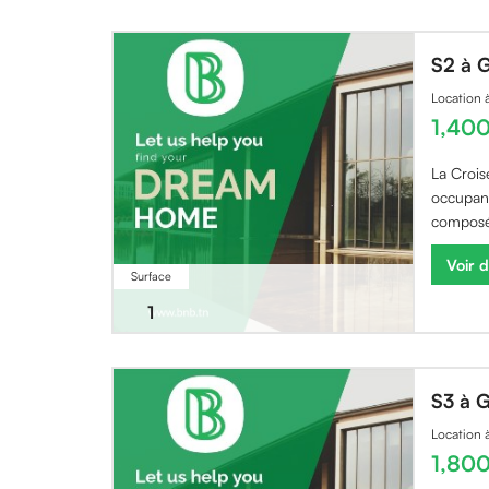
S2 à 
Location
1,40
La Crois
occupan
composé 
Voir d
Surface
1
S3 à 
Location
1,80