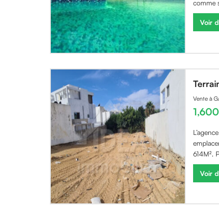
comme s
Voir d
Terra
Vente à 
1,60
L’agenc
emplace
614M². P
Voir d