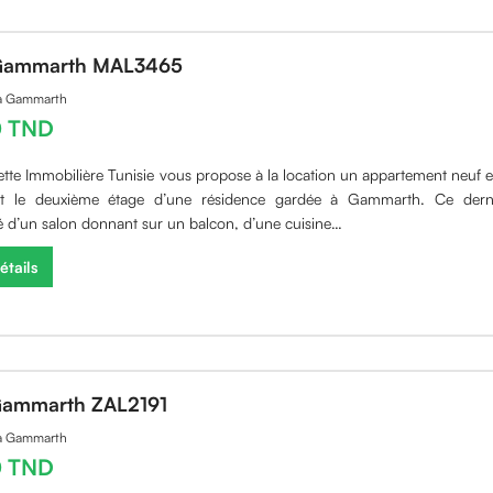
Gammarth MAL3465
 à Gammarth
0 TND
ette Immobilière Tunisie vous propose à la location un appartement neuf 
t le deuxième étage d’une résidence gardée à Gammarth. Ce derni
d’un salon donnant sur un balcon, d’une cuisine…
étails
Gammarth ZAL2191
 à Gammarth
0 TND