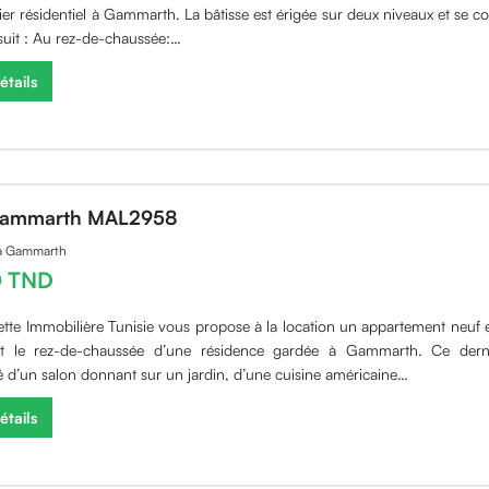
ier résidentiel à Gammarth. La bâtisse est érigée sur deux niveaux et se 
uit : Au rez-de-chaussée:…
étails
Gammarth MAL2958
 à Gammarth
0 TND
ette Immobilière Tunisie vous propose à la location un appartement neuf 
t le rez-de-chaussée d’une résidence gardée à Gammarth. Ce derni
d’un salon donnant sur un jardin, d’une cuisine américaine…
étails