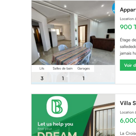
Appar
Location
900 
Étage de
salleded
jamais h
Voir d
Lits
Salles de bain
Garages
3
1
1
Villa
Location
6,00
La Crois