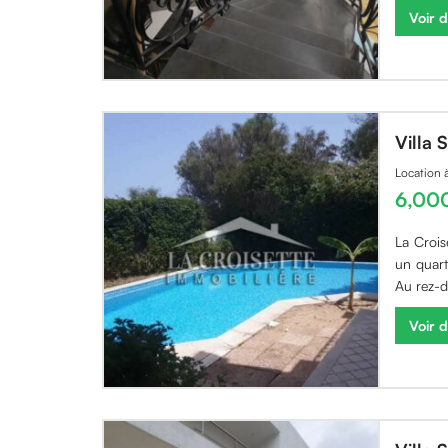
Voir d
Villa
Location
6,00
La Crois
un quart
Au rez-d
Voir d