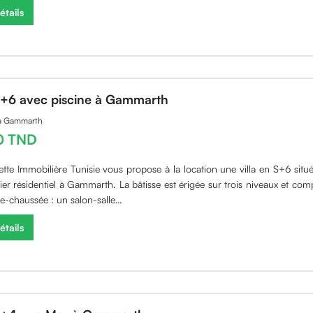
étails
 S+6 avec piscine à Gammarth
 à Gammarth
0 TND
ette Immobilière Tunisie vous propose à la location une villa en S+6 situ
ier résidentiel à Gammarth. La bâtisse est érigée sur trois niveaux et com
e-chaussée : un salon-salle…
étails