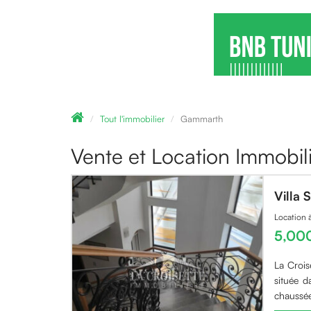
Tout l'immobilier
Gammarth
Vente et Location Immobi
Villa
Location
5,00
La Crois
située 
chaussée