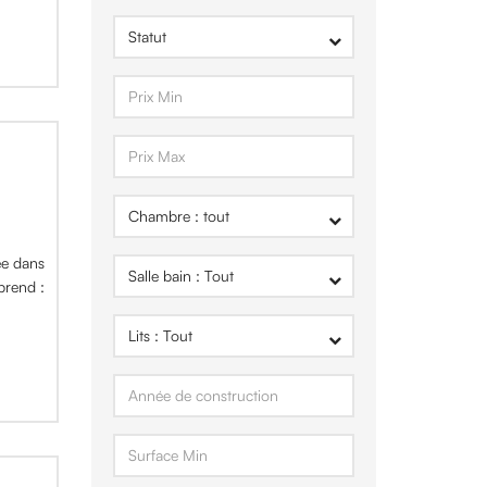
ée dans
prend :