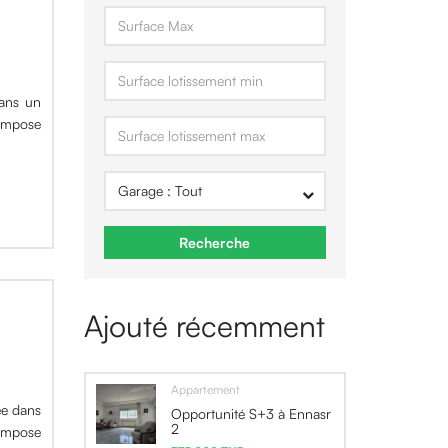
dans un
compose
Recherche
Ajouté récemment
Appartement
ée dans
Opportunité S+3 à Ennasr
2
compose