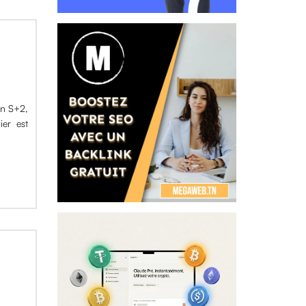
en S+2,
er est