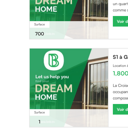
un quart
comme s
Voir d
Surface
700
S1 à 
Location
1,80
La Crois
occupan
composé 
Voir d
Surface
1