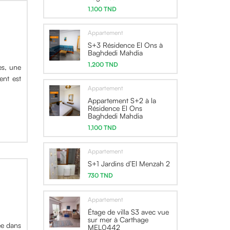
1,100 TND
Appartement
S+3 Résidence El Ons à
Baghdedi Mahdia
1,200 TND
es, une
ent est
Appartement
Appartement S+2 à la
Résidence El Ons
Baghdedi Mahdia
1,100 TND
Appartement
S+1 Jardins d’El Menzah 2
730 TND
Appartement
Étage de villa S3 avec vue
sur mer à Carthage
ée dans
MEL0442