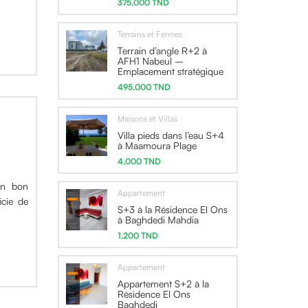
375,000 TND
Terrains et Fermes
Terrain d’angle R+2 à
AFH1 Nabeul –
Emplacement stratégique
495,000 TND
Maisons et Villas
Villa pieds dans l’eau S+4
à Maamoura Plage
4,000 TND
un bon
Appartement
icie de
S+3 à la Résidence El Ons
à Baghdedi Mahdia
1,200 TND
Appartement
Appartement S+2 à la
Résidence El Ons
Baghdedi