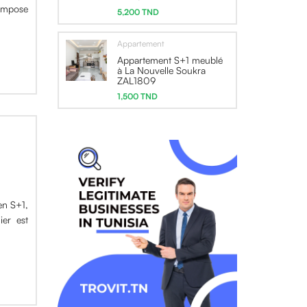
compose
5,200 TND
Appartement
Appartement S+1 meublé
à La Nouvelle Soukra
ZAL1809
1,500 TND
en S+1,
er est