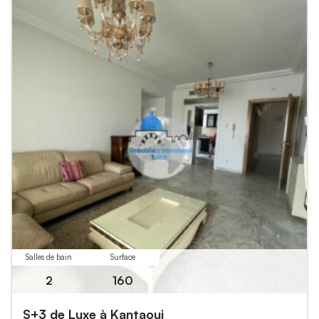
Salles de bain
Surface
2
160
S+3 de Luxe à Kantaoui