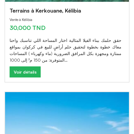
Terrains à Kerkouane, Kélibia
Vente à Kélibia
30,000 TND
حقق حلمك ببناء الفيلا المثالية اختار المساحة اللي تناسبك واحنا
معاك خطوة بخطوة لتحقيق حلم أراضٍ للبيع في كركوان بمواقع
ممتازة ومجهزة بكل المرافق الضرورية (ماء وكهرباء ) المساحات
المتوفرة: من 150 م² إلى 1000…
Voir détails