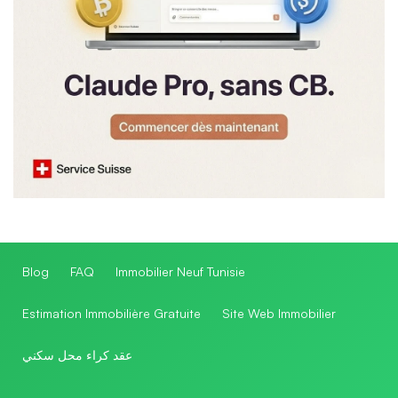
Blog
FAQ
Immobilier Neuf Tunisie
Estimation Immobilière Gratuite
Site Web Immobilier
عقد كراء محل سكني