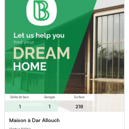
Salles de bain
Garages
Surface
1
1
218
Maison à Dar Allouch
Vente à Kélibia