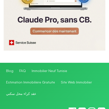
Blog
FAQ
Immobilier Neuf Tunisie
Estimation Immobilière Gratuite
Site Web Immobilier
عقد كراء محل سكني