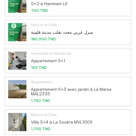
S+2 à Hammam Lif
700 TND
Maisons et Villas
منزل عربي مجدد بقلب مدينة قليبية
180,000 TND
Immeubles et Résidences
Appartement S+1
150 TND
Appartement
Appartement S+3 avec jardin à La Marsa
MAL2335
1,750 TND
Maisons et Villas
Villa S+4 à La Soukra MVL1005
1,700 TND