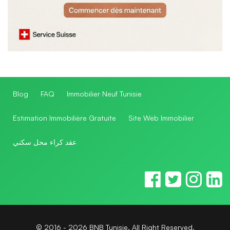
Blog
FAQ
Immobilier Neuf Tunisie
Estimation Immobilière Gratuite
Site Web Immobilier
عقد كراء محل سكني
© 2016 - 2026 BNB Tunisie, All Right Reserved.