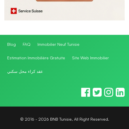
Blog
FAQ
Immobilier Neuf Tunisie
Estimation Immobilière Gratuite
Site Web Immobilier
عقد كراء محل سكني
© 2016 - 2026 BNB Tunisie, All Right Reserved.