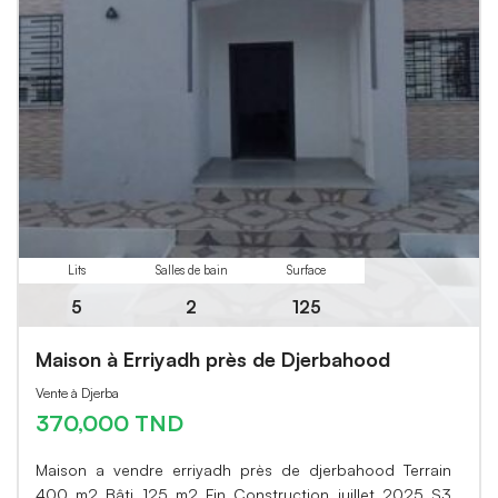
Lits
Salles de bain
Surface
5
2
125
Maison à Erriyadh près de Djerbahood
Vente à Djerba
370,000 TND
Maison a vendre erriyadh près de djerbahood Terrain
400 m2 Bâti 125 m2 Fin Construction juillet 2025 S3