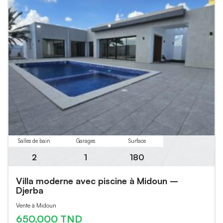
Salles de bain
Garages
Surface
2
1
180
Villa moderne avec piscine à Midoun –
Djerba
Vente à Midoun
650,000 TND