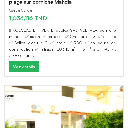
plage sur corniche Mahdia
Vente à Mahdia
1,036,116 TND
‼️NOUVEAUTE‼️ VENTE duplex S+3 VUE MER corniche
mahdia ✅salon ✅terrasse ✅Chambre : 3 ✅cuisine
✅Salles d’eau : 2 ✅jardin ✅RDC ✅en cours de
construction ✅métrage :203.16 m² + 13 m² jardin #prix :
5100 dinars…
Voir détails