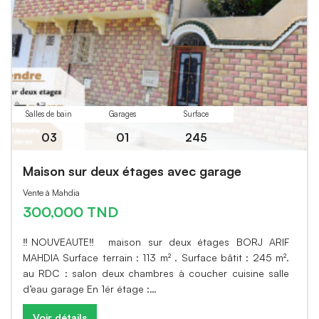
Salles de bain
Garages
Surface
03
01
245
Maison sur deux étages avec garage
Vente à Mahdia
300,000 TND
‼️NOUVEAUTE‼️ maison sur deux étages BORJ ARIF
MAHDIA Surface terrain : 113 m² . Surface bâtit : 245 m².
au RDC : salon deux chambres à coucher cuisine salle
d’eau garage En 1ér étage :…
Voir détails