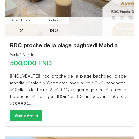
Salles de bain
Surface
2
180
RDC proche de la plage baghdedi Mahdia
Vente à Mahdia
500,000 TND
‼️NOUVEAUTE‼️ rdc proche de la plage baghdedi plage
mahdia ✅salon ✅Chambres avec suite : 2 ✅kitchenette
✅Salles de bain: 2 ✅RDC ✅grand jardin ✅terrasse
barbecue ✅métrage :180m² et 82 m² couvert . #prix :
500000…
Voir détails