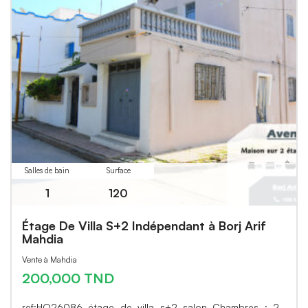
Salles de bain
Surface
1
120
Étage De Villa S+2 Indépendant à Borj Arif
Mahdia
Vente à Mahdia
200,000 TND
ref:HO26086 étage de villa s+2 salon Chambres : 2