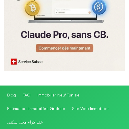
Blog
FAQ
Immobilier Neuf Tunisie
Estimation Immobilière Gratuite
Site Web Immobilier
عقد كراء محل سكني