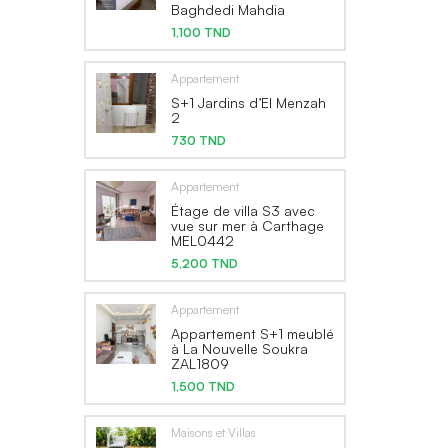
Baghdedi Mahdia
1,100 TND
Appartement
S+1 Jardins d’El Menzah
2
730 TND
Appartement
Étage de villa S3 avec
vue sur mer à Carthage
MEL0442
5,200 TND
Appartement
Appartement S+1 meublé
à La Nouvelle Soukra
ZAL1809
1,500 TND
Maisons et Villas