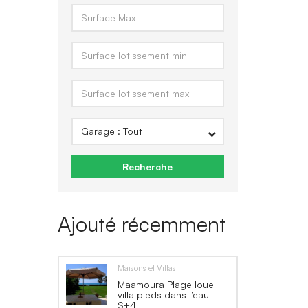
Recherche
Ajouté récemment
Maisons et Villas
Maamoura Plage loue
villa pieds dans l’eau
S+4