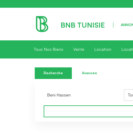
BNB TUNISIE
ANNON
Tous Nos Biens
Vente
Location
Locat
Recherche
Avancée