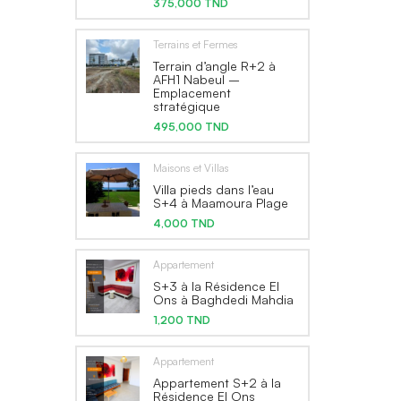
375,000 TND
Terrains et Fermes
Terrain d’angle R+2 à
AFH1 Nabeul –
Emplacement
stratégique
495,000 TND
Maisons et Villas
Villa pieds dans l’eau
S+4 à Maamoura Plage
4,000 TND
Appartement
S+3 à la Résidence El
Ons à Baghdedi Mahdia
1,200 TND
Appartement
Appartement S+2 à la
Résidence El Ons