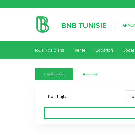
BNB TUNISIE
ANNON
Tous Nos Biens
Vente
Location
Locat
Recherche
Avancée