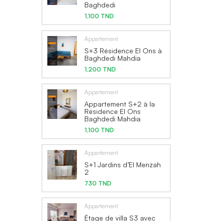
Baghdedi
1,100 TND
Appartement
S+3 Résidence El Ons à
Baghdedi Mahdia
1,200 TND
Appartement
Appartement S+2 à la
Résidence El Ons
Baghdedi Mahdia
1,100 TND
Appartement
S+1 Jardins d’El Menzah
2
730 TND
Appartement
Étage de villa S3 avec