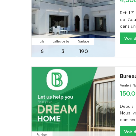
Réf: LZ
de l’Aq
dans un
Voir d
Lits
Salles de bain
Surface
6
3
190
Burea
Vente à N
150,
Depuis 
Nous vo
commerc
Voir d
Surface