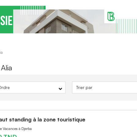
ia
Alia
haut standing à la zone touristique
de Vacances à Djerba
0 TND