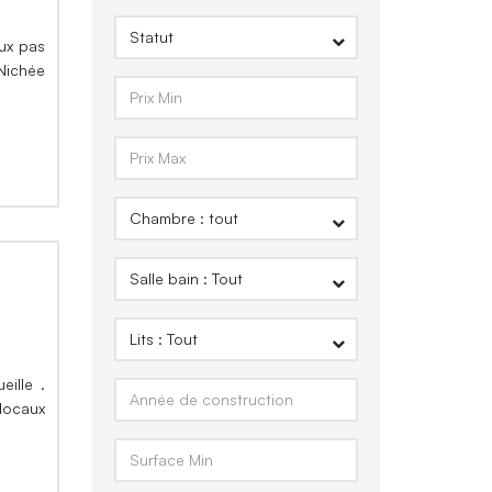
eux pas
 Nichée
ille .
locaux