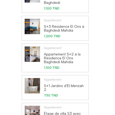
Baghdedi
1,100 TND
Appartement
S+3 Résidence El Ons à
Baghdedi Mahdia
1,200 TND
Appartement
Appartement S+2 à la
Résidence El Ons
Baghdedi Mahdia
1,100 TND
Appartement
S+1 Jardins d’El Menzah
2
730 TND
Appartement
Étage de villa S3 avec