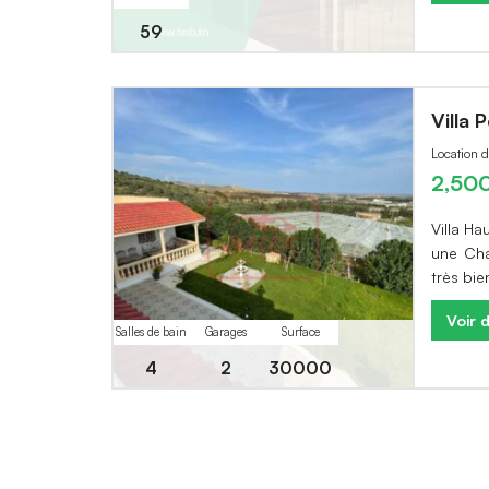
59
Villa 
Location d
2,50
Villa Ha
une Cha
très bie
Voir d
Salles de bain
Garages
Surface
4
2
30000