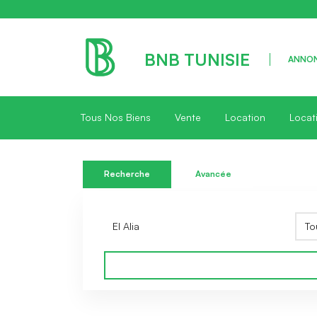
BNB TUNISIE
ANNON
Tous Nos Biens
Vente
Location
Locat
Recherche
Avancée