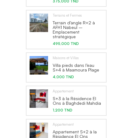
375,000 TND
Terrains et Fermes
Terrain d’angle R+2 à
AFH1 Nabeul –
Emplacement
stratégique
495,000 TND
Maisons et Villas
Villa pieds dans l’eau
S+4 à Maamoura Plage
4,000 TND
Appartement
S+3 à la Résidence El
Ons à Baghdedi Mahdia
1,200 TND
Appartement
Appartement S+2 à la
Résidence El Ons