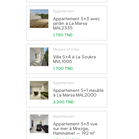
Appartement
Appartement S+3 avec
jardin à La Marsa
MAL2335
1,750 TND
Maisons et Villas
Villa S+4 à La Soukra
MVL1005
1,700 TND
Appartement
Appartement S+1 meublé
à La Marsa MAL2000
2,200 TND
Appartement
Appartement S+3 vue
sur mer à Mrezga,
Hammamet – 192 m²