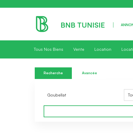
BNB TUNISIE
ANNON
Tous Nos Biens
Vente
Location
Locat
Recherche
Avancée