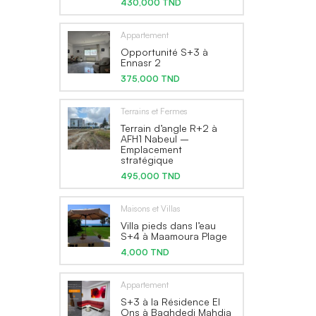
430,000 TND
Appartement
Opportunité S+3 à
Ennasr 2
375,000 TND
Terrains et Fermes
Terrain d’angle R+2 à
AFH1 Nabeul –
Emplacement
stratégique
495,000 TND
Maisons et Villas
Villa pieds dans l’eau
S+4 à Maamoura Plage
4,000 TND
Appartement
S+3 à la Résidence El
Ons à Baghdedi Mahdia