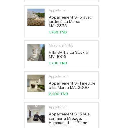
Appartement
Appartement S+3 avec
jardin à La Marsa
MAL2335
1,750 TND
Maisons et Villas
Villa S+4 à La Soukra
MVL1005
1,700 TND
Appartement
Appartement S+1 meublé
à La Marsa MAL2000
2,200 TND
Appartement
Appartement S+3 vue
sur mer à Mrezga,
Hammamet – 192 m²