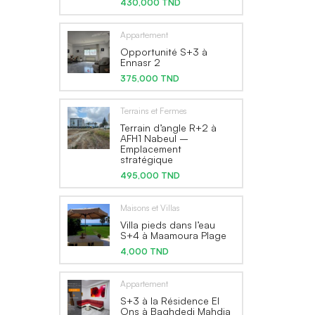
430,000 TND
Appartement
Opportunité S+3 à
Ennasr 2
375,000 TND
Terrains et Fermes
Terrain d’angle R+2 à
AFH1 Nabeul –
Emplacement
stratégique
495,000 TND
Maisons et Villas
Villa pieds dans l’eau
S+4 à Maamoura Plage
4,000 TND
Appartement
S+3 à la Résidence El
Ons à Baghdedi Mahdia