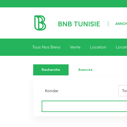
BNB TUNISIE
ANNON
Tous Nos Biens
Vente
Location
Locat
Recherche
Avancée