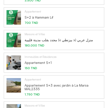
3,500 TND
Appartement
S+2 à Hammam Lif
700 TND
Maisons et Villas
منزل عربي (« بيزنطي ») مجدد بقلب مدينة قليبية
180,000 TND
Immeubles et Résidences
Appartement S+1
150 TND
Appartement
Appartement S+3 avec jardin à La Marsa
MAL2335
1,750 TND
Maisons et Villas