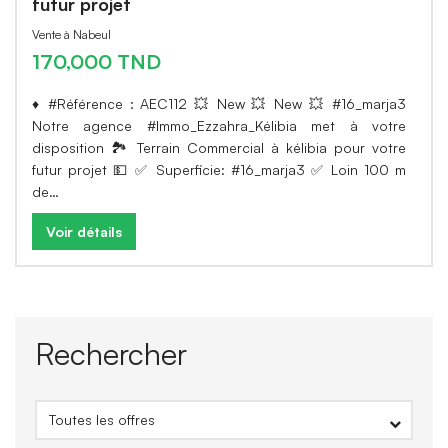
futur projet
Vente à Nabeul
170,000 TND
♦️ #Référence : AEC112 💥 New 💥 New 💥 #16_marja3
Notre agence #Immo_Ezzahra_Kélibia met à votre
disposition 🏞 Terrain Commercial à kélibia pour votre
futur projet 💵 ✅ Superficie: #16_marja3 ✅ Loin 100 m
de…
Voir détails
Rechercher