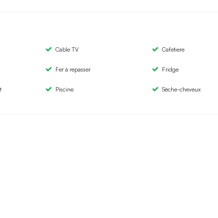
Cable TV
Cafetiere
Fer à repasser
Fridge
t
Piscine
Sèche-cheveux