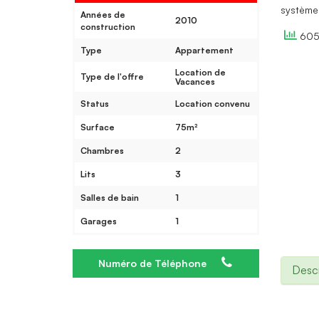
système 
Années de
2010
construction
605 
Type
Appartement
Location de
Type de l'offre
Vacances
Status
Location convenu
Surface
75m²
Chambres
2
Lits
3
Salles de bain
1
Garages
1
Numéro de Téléphone
Descr