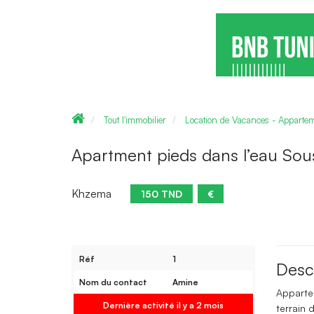
Tout l'immobilier
Location de Vacances - Appart
Apartment pieds dans l’eau Sou
Khzema
150 TND
€
Réf
1
Desc
Nom du contact
Amine
Apparte
Dernière activité il y a 2 mois
terrain 