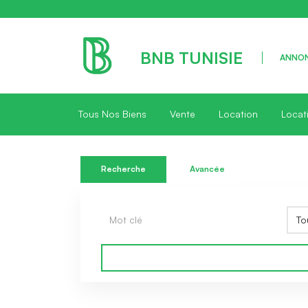
BNB TUNISIE
ANNON
Tous Nos Biens
Vente
Location
Locat
Recherche
Avancée