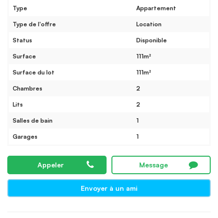
Type
Appartement
Type de l'offre
Location
Status
Disponible
Surface
111m²
Surface du lot
111m²
Chambres
2
Lits
2
Salles de bain
1
Garages
1
Appeler
Message
Envoyer à un ami