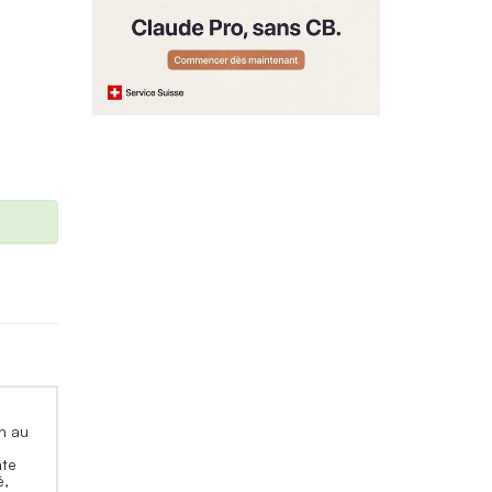
n au
e
nte
é,