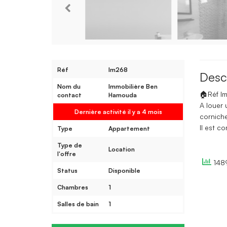
Réf
lm268
Desc
Nom du
Immobilière Ben
🏠Réf l
contact
Hamouda
A louer
Dernière activité il y a 4 mois
corniche
Il est c
Type
Appartement
Type de
Location
l'offre
1489
Status
Disponible
Chambres
1
Salles de bain
1