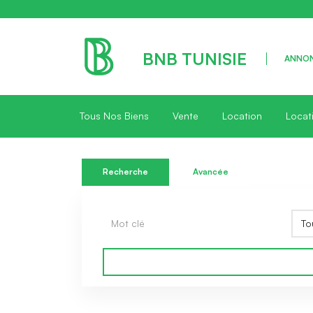
BNB TUNISIE
ANNON
Tous Nos Biens
Vente
Location
Locat
Recherche
Avancée