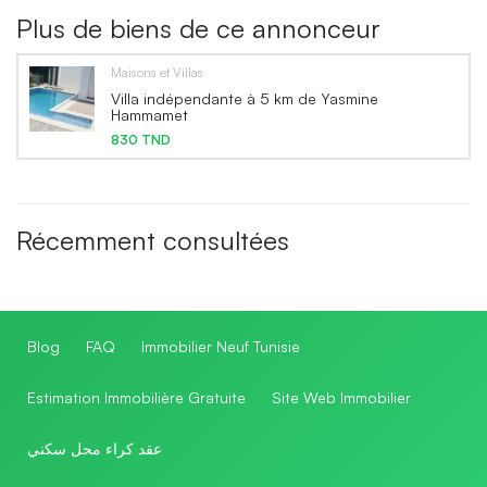
Plus de biens de ce annonceur
Maisons et Villas
Villa indépendante à 5 km de Yasmine
Hammamet
830 TND
Récemment consultées
Blog
FAQ
Immobilier Neuf Tunisie
Estimation Immobilière Gratuite
Site Web Immobilier
عقد كراء محل سكني