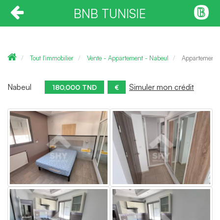
BNB TUNISIE
Tout l'immobilier
Vente - Appartement - Nabeul
Appartement
Nabeul
Simuler mon crédit
180,000 TND
€