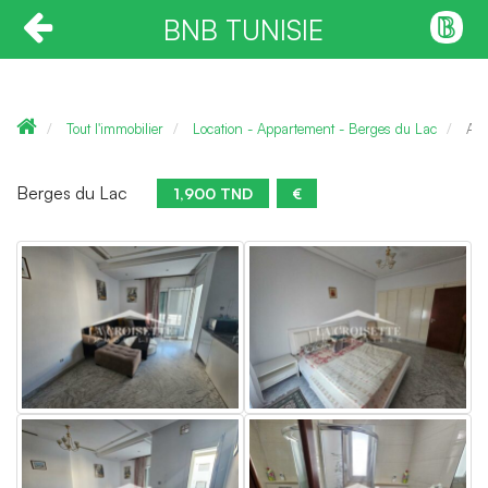
BNB TUNISIE
Tout l'immobilier
Location - Appartement - Berges du Lac
App
Berges du Lac
1,900 TND
€