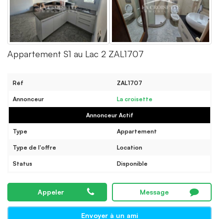
Appartement S1 au Lac 2 ZAL1707
Réf
ZAL1707
Annonceur
La croisette
Annonceur Actif
Type
Appartement
Type de l'offre
Location
Status
Disponible
Appeler
Message
Envoyer à un ami