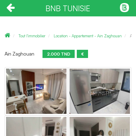
BNB TUNISIE
Tout l'immobilier
Location - Appartement - Ain Zaghouan
App
Ain Zaghouan
2,000 TND
€