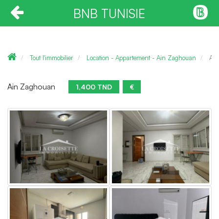
BNB TUNISIE
Tout l'immobilier
Location - Appartement - Ain Zaghouan
App
Ain Zaghouan
1,400 TND
€