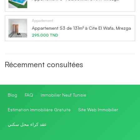
Appartement
Appartement S3 de 131m² à Cite El Wafa, Mrezga
295,000 TND
Récemment consultées
Blog
FAQ
Immobilier Neuf Tunisie
Estimation Immobilière Gratuite
Site Web Immobilier
عقد كراء محل سكني