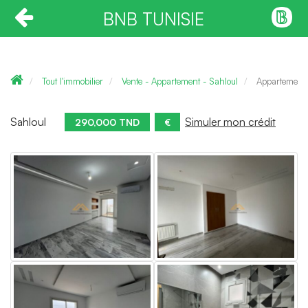
BNB TUNISIE
Tout l'immobilier
Vente - Appartement - Sahloul
Appartement
Sahloul
Simuler mon crédit
290,000 TND
€