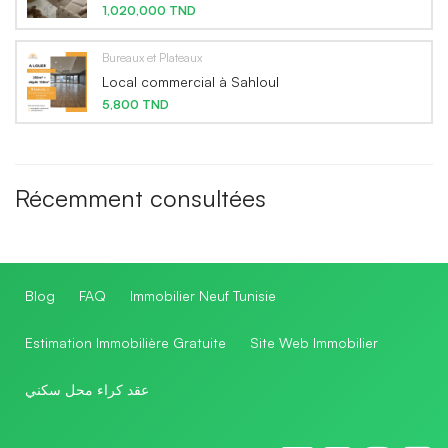
1,020,000 TND
Bureaux et Plateaux
Local commercial à Sahloul
5,800 TND
Récemment consultées
Blog
FAQ
Immobilier Neuf Tunisie
Estimation Immobilière Gratuite
Site Web Immobilier
عقد كراء محل سكني